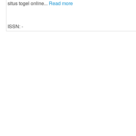
situs togel online...
Read more
ISSN: -