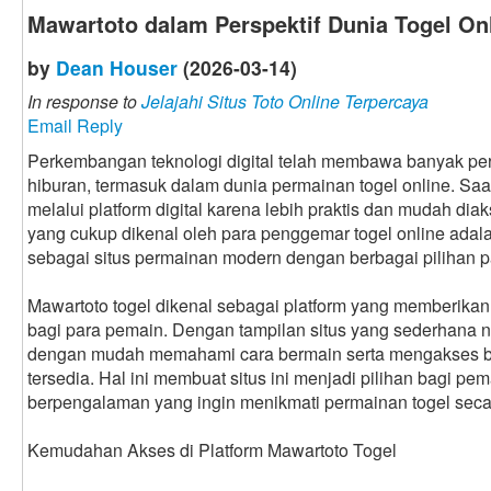
Mawartoto dalam Perspektif Dunia Togel On
by
Dean Houser
(2026-03-14)
In response to
Jelajahi Situs Toto Online Terpercaya
Email Reply
Perkembangan teknologi digital telah membawa banyak pe
hiburan, termasuk dalam dunia permainan togel online. Saa
melalui platform digital karena lebih praktis dan mudah dia
yang cukup dikenal oleh para penggemar togel online adala
sebagai situs permainan modern dengan berbagai pilihan pa
Mawartoto togel dikenal sebagai platform yang memberik
bagi para pemain. Dengan tampilan situs yang sederhana 
dengan mudah memahami cara bermain serta mengakses b
tersedia. Hal ini membuat situs ini menjadi pilihan bagi 
berpengalaman yang ingin menikmati permainan togel secar
Kemudahan Akses di Platform Mawartoto Togel