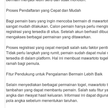
Proses Pendaftaran yang Cepat dan Mudah
Bagi pemain baru yang ingin mencoba bermain di mawartoto
sangat mudah dilakukan. Calon pemain hanya perlu mengisi
registrasi yang tersedia di situs. Setelah akun berhasil dib
mengakses berbagai permainan yang ditawarkan.
Proses registrasi yang cepat menjadi salah satu faktor pen
Tidak perlu langkah yang rumit, pemain sudah dapat mulai m
tersedia di dalam platform. Hal ini membuat mawartoto toge
ramah bagi pemula.
Fitur Pendukung untuk Pengalaman Bermain Lebih Baik
Selain menyediakan berbagai permainan togel, mawartoto t
tambahan yang dapat membantu pemain. Salah satu fitur yang
angka dan riwayat hasil keluaran. Informasi ini dapat digu
pola angka sebelum menentukan taruhan.