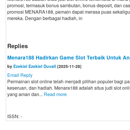
promosi, termasuk bonus sambutan, bonus deposit, dan ca
promosi MENARA188, pemain dapat merasa puas sekaligu
mereka. Dengan berbagai hadiah, in
Replies
Menara188 Hadirkan Game Slot Terbaik Untuk A
by
Ezekiel Ezekiel Duvall
(2025-11-28)
Email Reply
Permainan slot online telah menjadi pilihan populer bagi 
keseruan, dan hadiah. Menara188 adalah situs judi slot o
yang aman dan...
Read more
ISSN: -