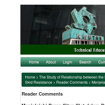
Home
About
Login
Search
Cur
Home
>
The Study of Relationship between the 
Skid Resistance
>
Reader Comments
>
Menjela
Reader Comments