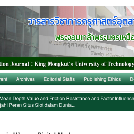
rent
Archives
Editorial Staffs
Publishing Ethics
D
Mean Depth Value and Friction Resistance and Factor Influenci
jahi Peran Situs Slot dalam Dunia...