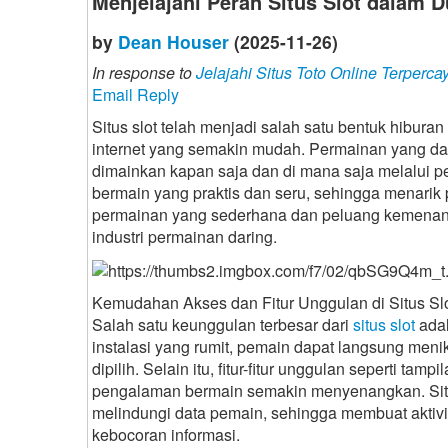
Menjelajahi Peran Situs Slot dalam D
by
Dean Houser
(2025-11-26)
In response to
Jelajahi Situs Toto Online Terperca
Email Reply
Situs slot telah menjadi salah satu bentuk hibura
internet yang semakin mudah. Permainan yang dah
dimainkan kapan saja dan di mana saja melalui p
bermain yang praktis dan seru, sehingga menari
permainan yang sederhana dan peluang kemenanga
industri permainan daring.
Kemudahan Akses dan Fitur Unggulan di Situs Sl
Salah satu keunggulan terbesar dari
situs slot
adal
instalasi yang rumit, pemain dapat langsung meni
dipilih. Selain itu, fitur-fitur unggulan seperti 
pengalaman bermain semakin menyenangkan. Situ
melindungi data pemain, sehingga membuat aktivi
kebocoran informasi.