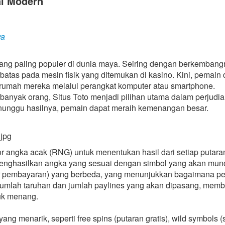
al Modern
ya
yang paling populer di dunia maya. Seiring dengan berkemban
terbatas pada mesin fisik yang ditemukan di kasino. Kini, pemain
 rumah mereka melalui perangkat komputer atau smartphone.
banyak orang, Situs Toto menjadi pilihan utama dalam perjudi
unggu hasilnya, pemain dapat meraih kemenangan besar.
 angka acak (RNG) untuk menentukan hasil dari setiap putara
enghasilkan angka yang sesuai dengan simbol yang akan munc
alur pembayaran) yang berbeda, yang menunjukkan bagaimana p
umlah taruhan dan jumlah paylines yang akan dipasang, memb
tuk menang.
 yang menarik, seperti free spins (putaran gratis), wild symbols 