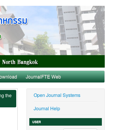
ownload
JournalFTE Web
Open Journal Systems
ng the
Journal Help
USER