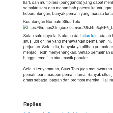
liar), dan multipliers (pengganda) yang dapat me
semakin seru dan menambah potensi keuntungan.
keberuntungan, banyak pemain yang merasa terta
Keuntungan Bermain Situs Toto
Salah satu daya tarik utama dari
situs toto
adalah 
situs judi online yang menawarkan permainan ini, 
perjudian. Selain itu, banyaknya pilihan perma
menjadi lebih menyenangkan. Setiap permainan slo
hingga tema film atau musik populer.
Selain kenyamanan, Situs Toto juga menawarkan 
pemain baru maupun pemain lama. Banyak situs j
gratis sebagai bagian dari promosi mereka. Hal in
Replies