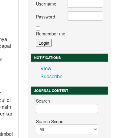
Username
Password
Remember me
gnya
 dapat
NOTIFICATIONS
an
View
Subscribe
JOURNAL CONTENT
n.
ul di
Search
emain
erikan
Search Scope
(simbol