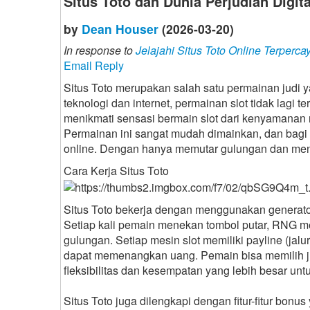
Situs Toto dan Dunia Perjudian Digit
by
Dean Houser
(2026-03-20)
In response to
Jelajahi Situs Toto Online Terperca
Email Reply
Situs Toto merupakan salah satu permainan judi 
teknologi dan internet, permainan slot tidak lagi 
menikmati sensasi bermain slot dari kenyamanan
Permainan ini sangat mudah dimainkan, dan bagi 
online. Dengan hanya memutar gulungan dan men
Cara Kerja Situs Toto
Situs Toto bekerja dengan menggunakan generator
Setiap kali pemain menekan tombol putar, RNG m
gulungan. Setiap mesin slot memiliki payline (j
dapat memenangkan uang. Pemain bisa memilih j
fleksibilitas dan kesempatan yang lebih besar un
Situs Toto juga dilengkapi dengan fitur-fitur bonus