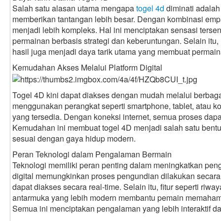
Salah satu alasan utama mengapa
togel 4d
diminati adalah
memberikan tantangan lebih besar. Dengan kombinasi empat
menjadi lebih kompleks. Hal ini menciptakan sensasi terse
permainan berbasis strategi dan keberuntungan. Selain it
hasil juga menjadi daya tarik utama yang membuat permainan
Kemudahan Akses Melalui Platform Digital
Togel 4D kini dapat diakses dengan mudah melalui berbagai
menggunakan perangkat seperti smartphone, tablet, atau 
yang tersedia. Dengan koneksi internet, semua proses dapat
Kemudahan ini membuat togel 4D menjadi salah satu bentuk 
sesuai dengan gaya hidup modern.
Peran Teknologi dalam Pengalaman Bermain
Teknologi memiliki peran penting dalam meningkatkan pen
digital memungkinkan proses pengundian dilakukan secara 
dapat diakses secara real-time. Selain itu, fitur seperti riway
antarmuka yang lebih modern membantu pemain memahami 
Semua ini menciptakan pengalaman yang lebih interaktif dan