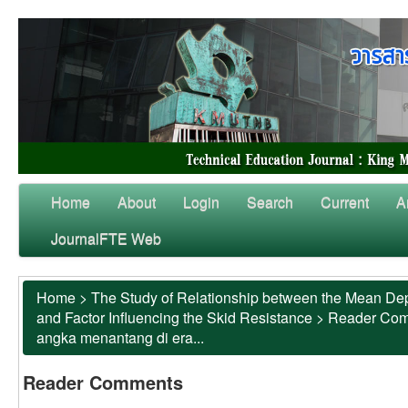
Home
About
Login
Search
Current
A
JournalFTE Web
Home
>
The Study of Relationship between the Mean Dep
and Factor Influencing the Skid Resistance
>
Reader Co
angka menantang di era...
Reader Comments