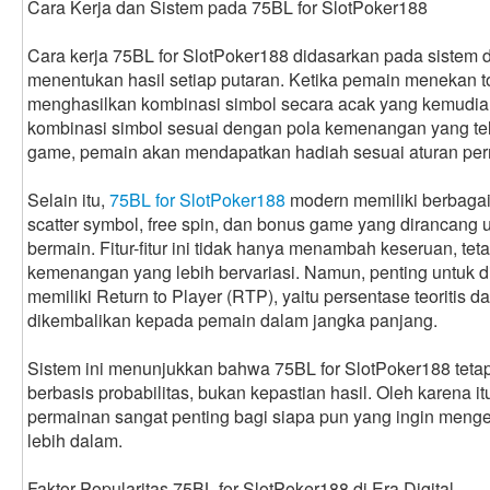
Cara Kerja dan Sistem pada 75BL for SlotPoker188
Cara kerja 75BL for SlotPoker188 didasarkan pada sistem
menentukan hasil setiap putaran. Ketika pemain menekan to
menghasilkan kombinasi simbol secara acak yang kemudian 
kombinasi simbol sesuai dengan pola kemenangan yang te
game, pemain akan mendapatkan hadiah sesuai aturan pe
Selain itu,
75BL for SlotPoker188
modern memiliki berbagai 
scatter symbol, free spin, dan bonus game yang dirancan
bermain. Fitur-fitur ini tidak hanya menambah keseruan, te
kemenangan yang lebih bervariasi. Namun, penting untuk d
memiliki Return to Player (RTP), yaitu persentase teoritis da
dikembalikan kepada pemain dalam jangka panjang.
Sistem ini menunjukkan bahwa 75BL for SlotPoker188 tet
berbasis probabilitas, bukan kepastian hasil. Oleh karen
permainan sangat penting bagi siapa pun yang ingin menge
lebih dalam.
Faktor Popularitas 75BL for SlotPoker188 di Era Digital