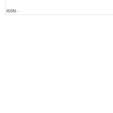
ISSN: -