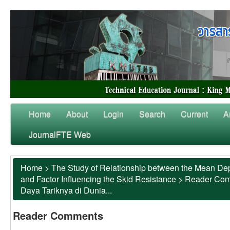
Home
About
Login
Search
Current
A
JournalFTE Web
Home
>
The Study of Relationship between the Mean Dep
and Factor Influencing the Skid Resistance
>
Reader Co
Daya Tariknya di Dunia...
Reader Comments