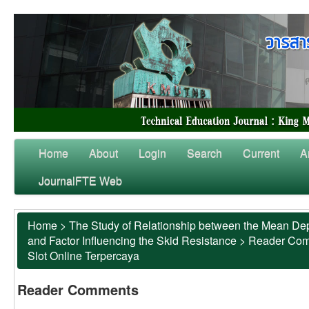
Home
About
Login
Search
Current
A
JournalFTE Web
Home
>
The Study of Relationship between the Mean Dep
and Factor Influencing the Skid Resistance
>
Reader Co
Slot Online Terpercaya
Reader Comments