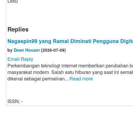
Lexu
Replies
Nagaspin99 yang Ramai Diminati Pengguna Digit
by
Dean Houser
(2026-07-09)
Email Reply
Perkembangan teknologi internet memberikan perubahan b
masyarakat modern. Salah satu hiburan yang saat ini sem
dikenal sebagai permainan...
Read more
ISSN: -