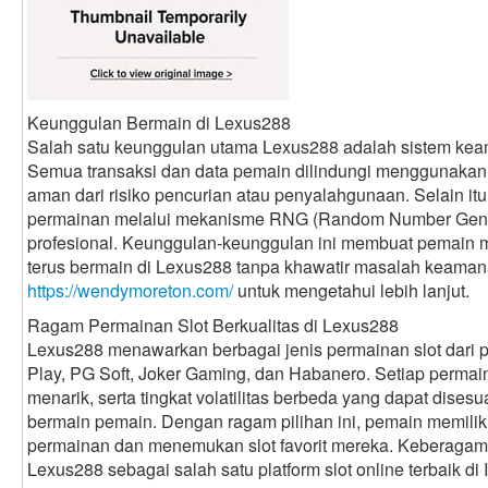
Keunggulan Bermain di Lexus288
Salah satu keunggulan utama Lexus288 adalah sistem kea
Semua transaksi dan data pemain dilindungi menggunakan 
aman dari risiko pencurian atau penyalahgunaan. Selain itu
permainan melalui mekanisme RNG (Random Number Genera
profesional. Keunggulan-keunggulan ini membuat pemain 
terus bermain di Lexus288 tanpa khawatir masalah keamana
https://wendymoreton.com/
untuk mengetahui lebih lanjut.
Ragam Permainan Slot Berkualitas di Lexus288
Lexus288 menawarkan berbagai jenis permainan slot dari p
Play, PG Soft, Joker Gaming, dan Habanero. Setiap permain
menarik, serta tingkat volatilitas berbeda yang dapat dises
bermain pemain. Dengan ragam pilihan ini, pemain memili
permainan dan menemukan slot favorit mereka. Keberagam
Lexus288 sebagai salah satu platform slot online terbaik di 