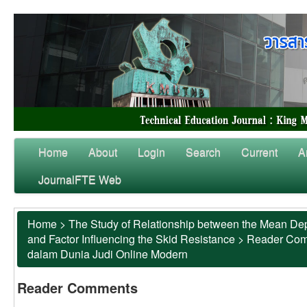
Home
About
Login
Search
Current
A
JournalFTE Web
Home
>
The Study of Relationship between the Mean Dep
and Factor Influencing the Skid Resistance
>
Reader Co
dalam Dunia Judi Online Modern
Reader Comments