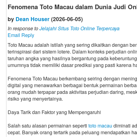
Fenomena Toto Macau dalam Dunia Judi On
by
Dean Houser
(2026-06-05)
In response to
Jelajahi Situs Toto Online Terpercaya
Email Reply
Toto Macau adalah istilah yang sering dikaitkan dengan b
terinspirasi dari sistem lotere. Dalam konteks perjudian onlin
taruhan angka yang hasilnya bergantung pada keberuntunga
umumnya tidak memiliki dasar prediksi yang pasti karena ha
Fenomena Toto Macau berkembang seiring dengan meningka
digital yang menawarkan berbagai bentuk permainan berba
orang mudah terpapar pada aktivitas perjudian daring, mes
risiko yang menyertainya.
Daya Tarik dan Faktor yang Mempengaruhi
Salah satu alasan permainan seperti
toto macau
diminati a
cepat. Banyak orang tertarik pada peluang mendapatkan has