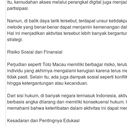
itu, kemudahan akses melalui perangkat digital juga menja
partisipasi.
Namun, di balik daya tarik tersebut, terdapat unsur ketidakp
metode yang benar-benar dapat menjamin kemenangan dal
Hal ini menjadikan aktivitas tersebut lebih banyak bergan
strategi.
Risiko Sosial dan Finansial
Perjudian seperti Toto Macau memiliki berbagai risiko, ter
individu yang akhirnya mengalami kerugian karena terus
tidak pasti. Selain itu, ada juga dampak sosial seperti konf
hingga ketergantungan atau kecanduan.
Dari sisi hukum, di banyak negara termasuk Indonesia, akti
berbasis angka dilarang dan memiliki konsekuensi hukum. O
memahami bahwa keterlibatan dalam aktivitas ini dapat me
Kesadaran dan Pentingnya Edukasi