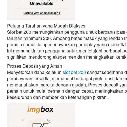
Peluang Taruhan yang Mudah Diakses
Slot bet 200 memungkinkan pengguna untuk berpartisipasi 
taruhan minimum 200. Ambang batas masuk yang rendah i
pemula sambil tetap menawarkan gameplay yang menarik b
ini memungkinkan pengguna untuk menjelajahi berbagai per
signifikan, mendorong eksperimen dan meningkatkan kenik
Proses Deposit yang Aman
Menyetorkan dana ke akun
slot bet 200
sangat sederhana d
pembayaran tersedia, memenuhi berbagai preferensi dan
mendanai akun mereka dengan mudah. Proses deposit yan
pemain untuk mulai bermain dengan cepat, meningkatkan
keseluruhan dan memberikan ketenangan pikiran.