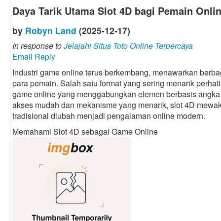
Daya Tarik Utama Slot 4D bagi Pemain Onli
by
Robyn Land
(2025-12-17)
In response to
Jelajahi Situs Toto Online Terpercaya
Email Reply
Industri game online terus berkembang, menawarkan berbag
para pemain. Salah satu format yang sering menarik perhat
game online yang menggabungkan elemen berbasis angka 
akses mudah dan mekanisme yang menarik, slot 4D mewaki
tradisional diubah menjadi pengalaman online modern.
Memahami Slot 4D sebagai Game Online