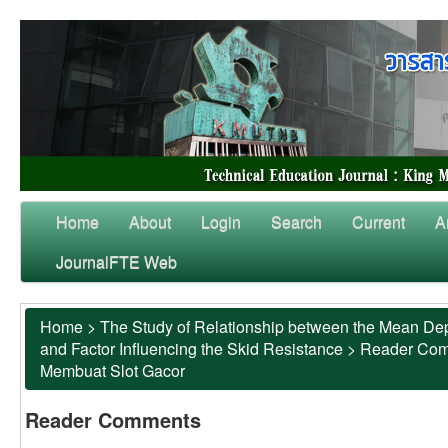
Home
About
Login
Search
Current
A
JournalFTE Web
Home
>
The Study of Relationship between the Mean Dep
and Factor Influencing the Skid Resistance
>
Reader Co
Membuat Slot Gacor
Reader Comments