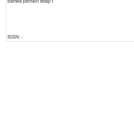
bahwa pemain tetap t
ISSN: -