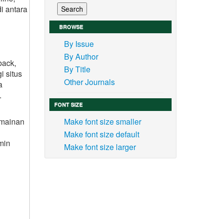
i antara
BROWSE
By Issue
By Author
back,
By Title
 situs
Other Journals
a
.
FONT SIZE
rmainan
Make font size smaller
Make font size default
min
Make font size larger