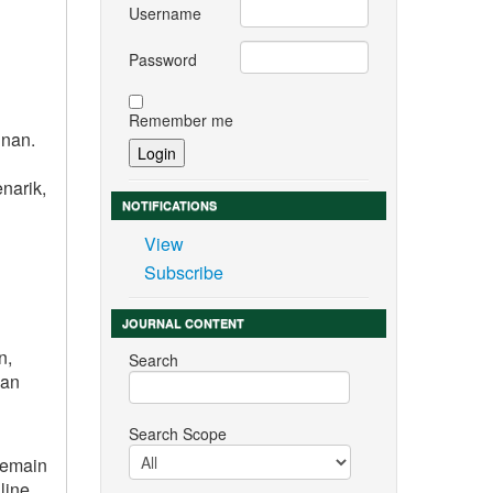
Username
Password
Remember me
inan.
narik,
NOTIFICATIONS
View
Subscribe
JOURNAL CONTENT
n,
Search
dan
Search Scope
pemain
line,