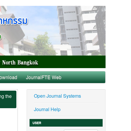
ownload
JournalFTE Web
Open Journal Systems
ng the
Journal Help
USER