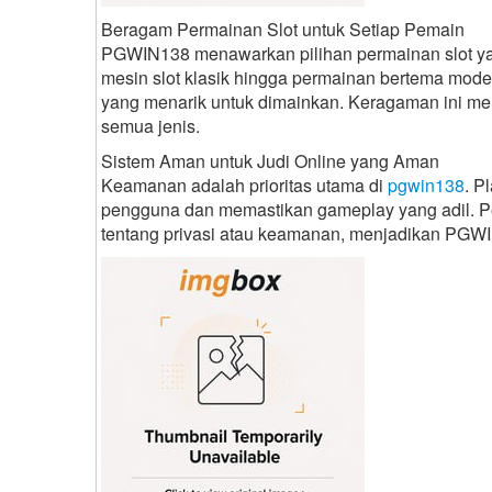
Beragam Permainan Slot untuk Setiap Pemain
PGWIN138 menawarkan pilihan permainan slot ya
mesin slot klasik hingga permainan bertema modern
yang menarik untuk dimainkan. Keragaman ini me
semua jenis.
Sistem Aman untuk Judi Online yang Aman
Keamanan adalah prioritas utama di
pgwin138
. P
pengguna dan memastikan gameplay yang adil. Pe
tentang privasi atau keamanan, menjadikan PGWIN1