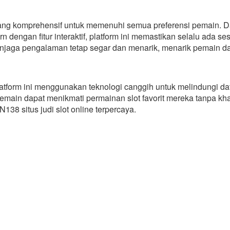
ng komprehensif untuk memenuhi semua preferensi pemain. D
 dengan fitur interaktif, platform ini memastikan selalu ada se
njaga pengalaman tetap segar dan menarik, menarik pemain da
latform ini menggunakan teknologi canggih untuk melindungi da
main dapat menikmati permainan slot favorit mereka tanpa kha
38 situs judi slot online terpercaya.