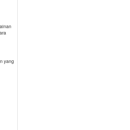
mainan
ara
in yang