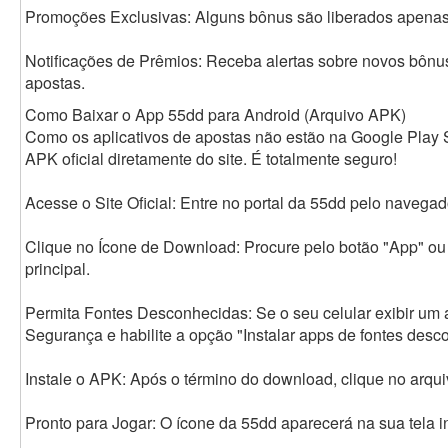
Promoções Exclusivas: Alguns bônus são liberados apenas 
Notificações de Prêmios: Receba alertas sobre novos bônus
apostas.
Como Baixar o App 55dd para Android (Arquivo APK)
Como os aplicativos de apostas não estão na Google Play St
APK oficial diretamente do site. É totalmente seguro!
Acesse o Site Oficial: Entre no portal da 55dd pelo navegad
Clique no Ícone de Download: Procure pelo botão "App" ou
principal.
Permita Fontes Desconhecidas: Se o seu celular exibir um 
Segurança e habilite a opção "Instalar apps de fontes desc
Instale o APK: Após o término do download, clique no arquiv
Pronto para Jogar: O ícone da 55dd aparecerá na sua tela in