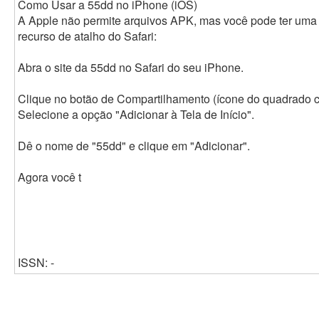
Como Usar a 55dd no iPhone (iOS)
A Apple não permite arquivos APK, mas você pode ter uma 
recurso de atalho do Safari:
Abra o site da 55dd no Safari do seu iPhone.
Clique no botão de Compartilhamento (ícone do quadrado 
Selecione a opção "Adicionar à Tela de Início".
Dê o nome de "55dd" e clique em "Adicionar".
Agora você t
ISSN: -