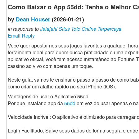
Como Baixar o App 55dd: Tenha o Melhor Ca
by
Dean Houser
(2026-01-21)
In response to
Jelajahi Situs Toto Online Terpercaya
Email Reply
Você quer apostar nos seus jogos favoritos a qualquer hor
ferramenta ideal para quem busca praticidade e uma experi
aplicativo oficial, você tem acesso instantâneo ao Fortune T
cassino ao vivo com apenas um toque.
Neste guia, vamos te ensinar o passo a passo de como baix
como criar um atalho rápido no seu iPhone (iOS).
Vantagens de usar o Aplicativo 55dd
Por que instalar o app da
55dd
em vez de usar apenas o n
Velocidade Incrível: O aplicativo é otimizado para carregar 
Login Facilitado: Salve seus dados de forma segura e entr