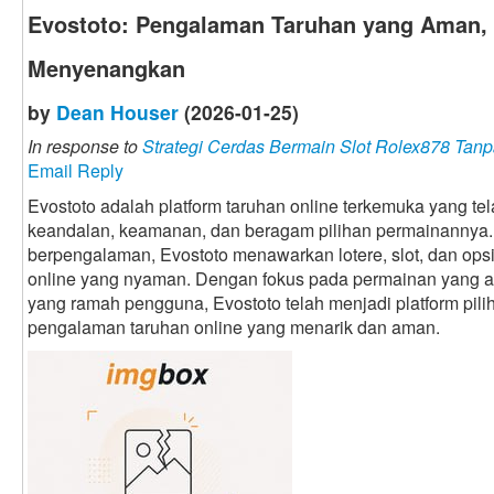
Evostoto: Pengalaman Taruhan yang Aman, 
Menyenangkan
by
Dean Houser
(2026-01-25)
In response to
Strategi Cerdas Bermain Slot Rolex878 Tan
Email Reply
Evostoto adalah platform taruhan online terkemuka yang t
keandalan, keamanan, dan beragam pilihan permainannya
berpengalaman, Evostoto menawarkan lotere, slot, dan opsi 
online yang nyaman. Dengan fokus pada permainan yang adi
yang ramah pengguna, Evostoto telah menjadi platform pil
pengalaman taruhan online yang menarik dan aman.