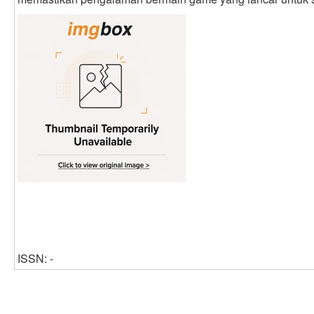
ISSN: -