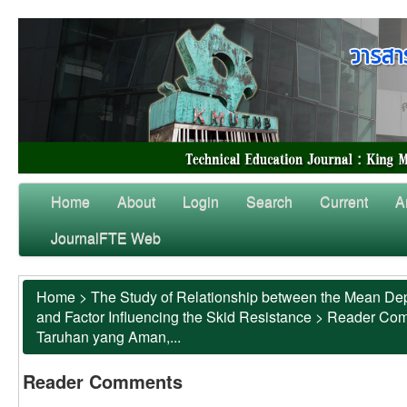
Home
About
Login
Search
Current
A
JournalFTE Web
Home
>
The Study of Relationship between the Mean Dep
and Factor Influencing the Skid Resistance
>
Reader Co
Taruhan yang Aman,...
Reader Comments