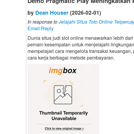
Demo Pragmatic Play Meningkatkan 
by
Dean Houser
(2026-02-01)
In response to
Jelajahi Situs Toto Online Terperca
Email Reply
Dunia situs judi slot online menawarkan lebih 
pemain kesempatan untuk menjelajahi lingkunga
mempelajari cara mengelola transaksi keuangan,
cara kerja berbagai metode pembayaran.