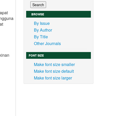
apat
BROWSE
pengguna
By Issue
at
By Author
By Title
Other Journals
kinan
FONT SIZE
Make font size smaller
Make font size default
Make font size larger