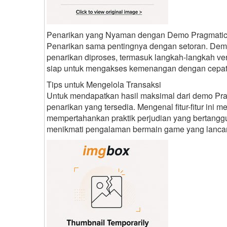
Penarikan yang Nyaman dengan Demo Pragmatic
Penarikan sama pentingnya dengan setoran. Dem
penarikan diproses, termasuk langkah-langkah ver
siap untuk mengakses kemenangan dengan cepat
Tips untuk Mengelola Transaksi
Untuk mendapatkan hasil maksimal dari demo Pra
penarikan yang tersedia. Mengenal fitur-fitur in
mempertahankan praktik perjudian yang bertangg
menikmati pengalaman bermain game yang lanca