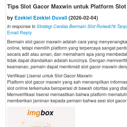
Tips Slot Gacor Maxwin untuk Platform Slot
by
Ezekiel Ezekiel Duvall
(2026-02-04)
In response to
Strategi Cerdas Bermain Slot Rolex878 Tan
Email Reply
Bermain slot gacor maxwin adalah cara yang menyenangkan 
online, tetapi memilih platform yang terpercaya sangat pent
secara adil atau aman, dan memahami apa yang membedaka
tidak dapat diandalkan adalah kuncinya. Dengan memverifikasi
keamanan, pemain dapat menikmati slot gacor maxwin deng
Verifikasi Lisensi untuk Slot Gacor Maxwin
Platform slot gacor maxwin yang sah menampilkan informasi 
slot online terkemuka beroperasi di bawah otoritas yang di
Memverifikasi lisensi memastikan bahwa platform mematuhi
memberikan jaminan kepada pemain bahwa sesi slot gacor