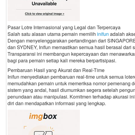
Pasar Lotre Internasional yang Legal dan Terpercaya
Salah satu alasan utama pemain memilih
inifun
adalah akse
Dengan menyelenggarakan pertandingan dari SINGAP
dan SYDNEY, Inifun memastikan semua hasil berasal dari s
Transparansi ini membangun kepercayaan dan menawarkan
bagi para pemain setiap kali mereka berpartisipasi.
Pembaruan Hasil yang Akurat dan Real-Time
Inifun menyediakan pembaruan real-time untuk semua lote
memudahkan pemain untuk memeriksa nomor pemenang de
sistem yang andal, hasil diumumkan segera setelah pengun
penundaan atau manipulasi. Komitmen terhadap akurasi in
diri dan mendapatkan informasi yang lengkap.