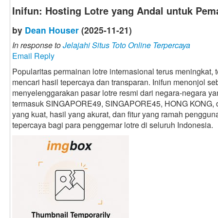
Inifun: Hosting Lotre yang Andal untuk Pem
by
Dean Houser
(2025-11-21)
In response to
Jelajahi Situs Toto Online Terpercaya
Email Reply
Popularitas permainan lotre internasional terus meningkat,
mencari hasil tepercaya dan transparan. Inifun menonjol se
menyelenggarakan pasar lotre resmi dari negara-negara yang
termasuk SINGAPORE49, SINGAPORE45, HONG KONG, 
yang kuat, hasil yang akurat, dan fitur yang ramah pengguna
tepercaya bagi para penggemar lotre di seluruh Indonesia.