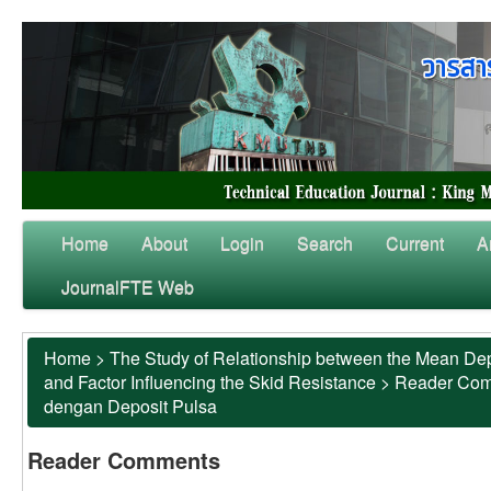
Home
About
Login
Search
Current
A
JournalFTE Web
Home
>
The Study of Relationship between the Mean Dep
and Factor Influencing the Skid Resistance
>
Reader Co
dengan Deposit Pulsa
Reader Comments