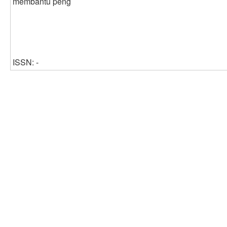
membantu peng
ISSN: -