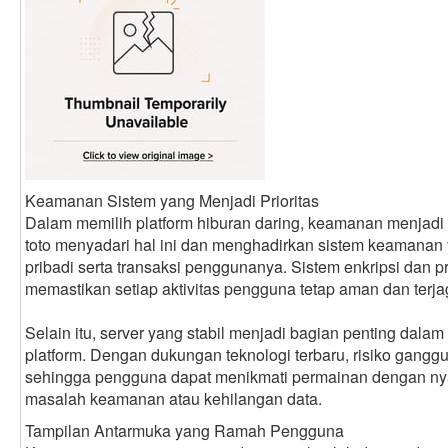
Keamanan Sistem yang Menjadi Prioritas
Dalam memilih platform hiburan daring, keamanan menjadi s
toto menyadari hal ini dan menghadirkan sistem keamanan 
pribadi serta transaksi penggunanya. Sistem enkripsi dan pr
memastikan setiap aktivitas pengguna tetap aman dan terja
Selain itu, server yang stabil menjadi bagian penting dala
platform. Dengan dukungan teknologi terbaru, risiko gangg
sehingga pengguna dapat menikmati permainan dengan ny
masalah keamanan atau kehilangan data.
Tampilan Antarmuka yang Ramah Pengguna