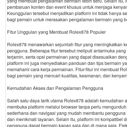
yang membuat pengalaman bermain lebih seru. Selain itu,
pembaruan konten dan event khusus untuk menjaga kenyam
Keunggulan tersebut menjadikan platform ini tidak hanya se
bagi pemain untuk merasakan pengalaman bermain yang b
Fitur Unggulan yang Membuat Rolex878 Populer
Rolex878 menawarkan sejumlah fitur yang meningkatkan
pengguna. Beberapa fitur tersebut meliputi antarmuka yang
terjamin, serta opsi permainan yang dapat disesuaikan deng
platform ini juga menyediakan panduan dan tips bermain 
memahami cara kerja permainan. Fitur-fitur ini membuat Ro
bagi pemain yang mencari kualitas, keamanan, dan kenyama
Kemudahan Akses dan Pengalaman Pengguna
Salah satu daya tarik utama Rolex878 adalah kemudahan 
membuka platform melalui browser tanpa perlu mengunduh 
sederhana dan navigasi yang mudah membantu pengguna 
dan menikmati layanan. Selain itu, platform ini kompatibel
pengguna dapat bermain kapan saja dan di mana saja. Flek