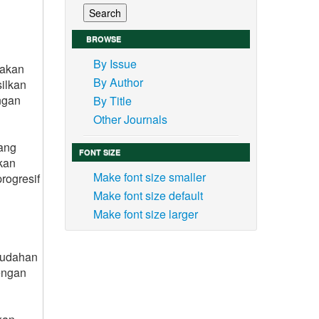
BROWSE
By Issue
nakan
By Author
ilkan
ngan
By Title
Other Journals
yang
FONT SIZE
kan
Make font size smaller
rogresif
Make font size default
Make font size larger
mudahan
dengan