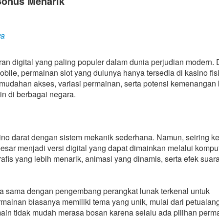
Bonus Menarik
ya
an digital yang paling populer dalam dunia perjudian modern.
ile, permainan slot yang dulunya hanya tersedia di kasino fisi
emudahan akses, variasi permainan, serta potensi kemenangan
 di berbagai negara.
sino darat dengan sistem mekanik sederhana. Namun, seiring 
besar menjadi versi digital yang dapat dimainkan melalui kompu
 yang lebih menarik, animasi yang dinamis, serta efek suar
erja sama dengan pengembang perangkat lunak terkenal untuk
mainan biasanya memiliki tema yang unik, mulai dari petualan
emain tidak mudah merasa bosan karena selalu ada pilihan perm