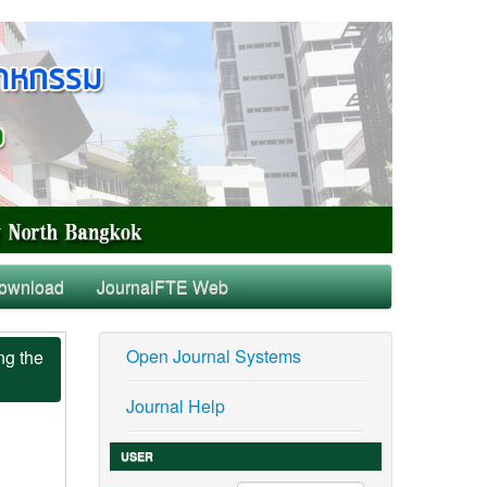
ownload
JournalFTE Web
Open Journal Systems
ng the
Journal Help
USER