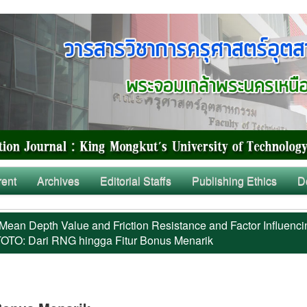
rent
Archives
Editorial Staffs
Publishing Ethics
D
Mean Depth Value and Friction Resistance and Factor Influenci
TO: Dari RNG hingga Fitur Bonus Menarik