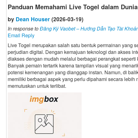
Panduan Memahami Live Togel dalam Dunia
by
Dean Houser
(2026-03-19)
In response to
Đăng Ký Vaobet – Hướng Dẫn Tạo Tài Khoả
Email Reply
Live Togel merupakan salah satu bentuk permainan yang s
perjudian digital. Dengan kemajuan teknologi dan akses int
diakses dengan mudah melalui berbagai perangkat seperti 
Banyak pemain tertarik karena tampilan visual yang menarik
potensi kemenangan yang dianggap instan. Namun, di balik 
memiliki berbagai aspek yang perlu dipahami secara lebi
memutuskan untuk terlibat.