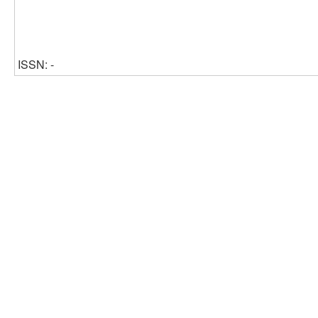
ISSN: -