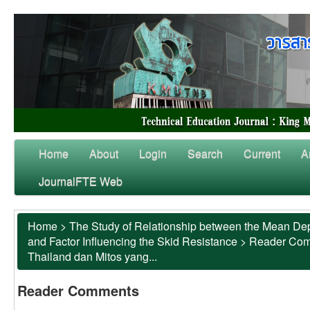
Home
About
Login
Search
Current
A
JournalFTE Web
Home
>
The Study of Relationship between the Mean Dep
and Factor Influencing the Skid Resistance
>
Reader Co
Thailand dan Mitos yang...
Reader Comments