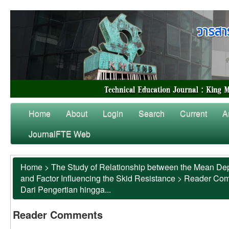
Home
About
Login
Search
Current
A
JournalFTE Web
Home
>
The Study of Relationship between the Mean Dep
and Factor Influencing the Skid Resistance
>
Reader Co
Dari Pengertian hingga...
Reader Comments