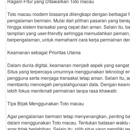
Ragam Fitur yang Ditawarkan Toto macau
Toto macau modern biasanya dilengkapi dengan berbagai 
pengalaman bermain. Mulai dari pilihan pasaran yang berag
hingga sistem transaksi yang cepat dan aman. Selain itu, 
tampilan yang user-friendly sehingga memudahkan pemain
berpengalaman, untuk memahami cara kerja permainan den
Keamanan sebagai Prioritas Utama
Dalam dunia digital, keamanan menjadi aspek yang sangat
Situs yang terpercaya umumnya menggunakan teknologi enk
pengguna serta menjaga transaksi tetap aman. Selain itu, a
membantu mencegah penyalahgunaan data. Dengan keaman
lebih fokus menikmati permainan tanpa rasa khawatir.
Tips Bijak Menggunakan Toto macau
Agar pengalaman bermain tetap menyenangkan, penting bag
dalam menggunakan Toto macau. Tentukan batasan waktu 
agar tidak berlebihan. Selain itu, pilih situs yang memiliki