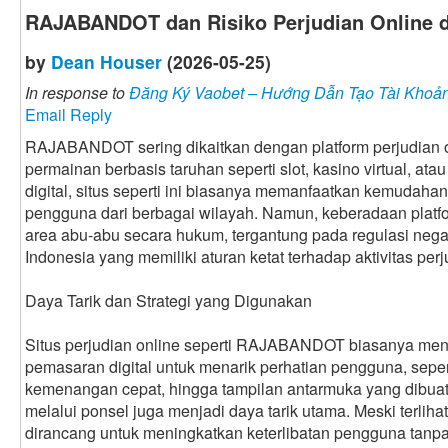
RAJABANDOT dan Risiko Perjudian Online di
by
Dean Houser
(2026-05-25)
In response to
Đăng Ký Vaobet – Hướng Dẫn Tạo Tài Khoả
Email Reply
RAJABANDOT sering dikaitkan dengan platform perjudian 
permainan berbasis taruhan seperti slot, kasino virtual, a
digital, situs seperti ini biasanya memanfaatkan kemudahan
pengguna dari berbagai wilayah. Namun, keberadaan plat
area abu-abu secara hukum, tergantung pada regulasi neg
Indonesia yang memiliki aturan ketat terhadap aktivitas perj
Daya Tarik dan Strategi yang Digunakan
Situs perjudian online seperti RAJABANDOT biasanya men
pemasaran digital untuk menarik perhatian pengguna, seper
kemenangan cepat, hingga tampilan antarmuka yang dibua
melalui ponsel juga menjadi daya tarik utama. Meski terlihat 
dirancang untuk meningkatkan keterlibatan pengguna tanp