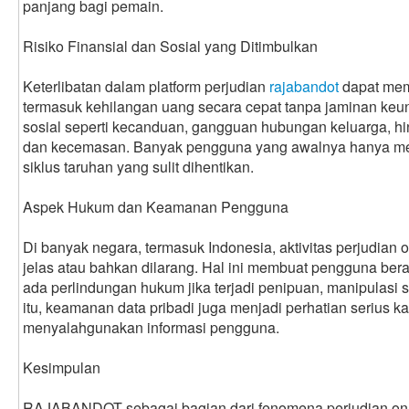
panjang bagi pemain.
Risiko Finansial dan Sosial yang Ditimbulkan
Keterlibatan dalam platform perjudian
rajabandot
dapat memb
termasuk kehilangan uang secara cepat tanpa jaminan keun
sosial seperti kecanduan, gangguan hubungan keluarga, hin
dan kecemasan. Banyak pengguna yang awalnya hanya men
siklus taruhan yang sulit dihentikan.
Aspek Hukum dan Keamanan Pengguna
Di banyak negara, termasuk Indonesia, aktivitas perjudian on
jelas atau bahkan dilarang. Hal ini membuat pengguna bera
ada perlindungan hukum jika terjadi penipuan, manipulasi s
itu, keamanan data pribadi juga menjadi perhatian serius ka
menyalahgunakan informasi pengguna.
Kesimpulan
RAJABANDOT sebagai bagian dari fenomena perjudian on