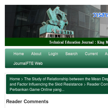
Home
About
Login
Search
Current
A
JournalFTE Web
Home
>
The Study of Relationship between the Mean Dep
and Factor Influencing the Skid Resistance
>
Reader Co
Perbankan Game Online yang...
Reader Comments