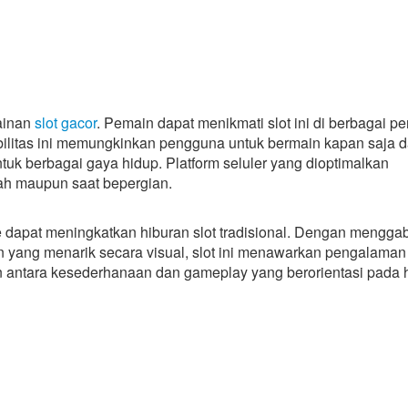
mainan
slot gacor
. Pemain dapat menikmati slot ini di berbagai pe
bilitas ini memungkinkan pengguna untuk bermain kapan saja d
k berbagai gaya hidup. Platform seluler yang dioptimalkan
ah maupun saat bepergian.
e dapat meningkatkan hiburan slot tradisional. Dengan mengg
ain yang menarik secara visual, slot ini menawarkan pengalama
ntara kesederhanaan dan gameplay yang berorientasi pada 