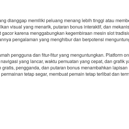
ang dianggap memiliki peluang menang lebih tinggi atau memb
kan visual yang menarik, putaran bonus interaktif, dan mekan
ot gacor karena menggabungkan kegembiraan mesin slot tradisi
annya pengalaman yang menghibur dan berpotensi menguntun
ramah pengguna dan fitur-fitur yang menguntungkan. Platform on
navigasi yang lancar, waktu pemuatan yang cepat, dan grafik 
ran gratis, pengganda, dan putaran bonus menambahkan lapisan
ermainan tetap segar, membuat pemain tetap terlibat dan term