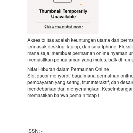
Aksesibilitas adalah keuntungan utama dari per
termasuk desktop, laptop, dan smartphone. Fleksi
mana saja, membuat permainan online nyaman untu
memastikan pengalaman yang mulus, baik di rum
Nilai Hiburan dalam Permainan Online
Slot gacor menyoroti bagaimana permainan onlin
pembayaran yang sering, fitur interaktif, dan des
mendebarkan dan menyenangkan. Keseimbangan a
memastikan bahwa pemain tetap t
ISSN: -