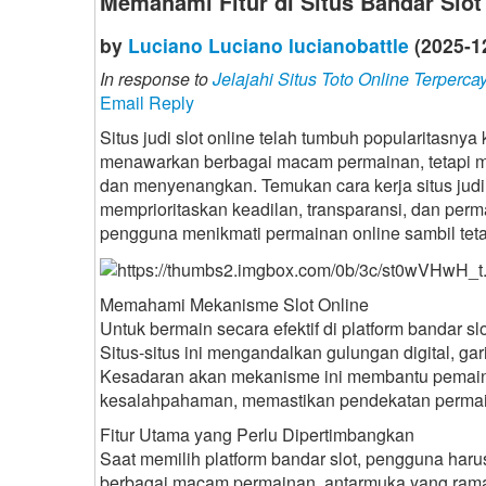
Memahami Fitur di Situs Bandar Slot
by
Luciano Luciano lucianobattle
(2025-1
In response to
Jelajahi Situs Toto Online Terperca
Email Reply
Situs judi slot online telah tumbuh popularitasnya 
menawarkan berbagai macam permainan, tetapi me
dan menyenangkan. Temukan cara kerja situs judi sl
memprioritaskan keadilan, transparansi, dan per
pengguna menikmati permainan online sambil tet
Memahami Mekanisme Slot Online
Untuk bermain secara efektif di platform bandar sl
Situs-situs ini mengandalkan gulungan digital, g
Kesadaran akan mekanisme ini membantu pemain
kesalahpahaman, memastikan pendekatan permaina
Fitur Utama yang Perlu Dipertimbangkan
Saat memilih platform bandar slot, pengguna har
berbagai macam permainan, antarmuka yang ramah