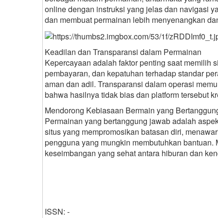
online dengan instruksi yang jelas dan navigas
dan membuat permainan lebih menyenangkan dan
Keadilan dan Transparansi dalam Permainan
Kepercayaan adalah faktor penting saat memilih si
pembayaran, dan kepatuhan terhadap standar pe
aman dan adil. Transparansi dalam operasi memu
bahwa hasilnya tidak bias dan platform tersebut kr
Mendorong Kebiasaan Bermain yang Bertanggun
Permainan yang bertanggung jawab adalah aspek p
situs yang mempromosikan batasan diri, menawa
pengguna yang mungkin membutuhkan bantuan. 
keseimbangan yang sehat antara hiburan dan ken
ISSN: -