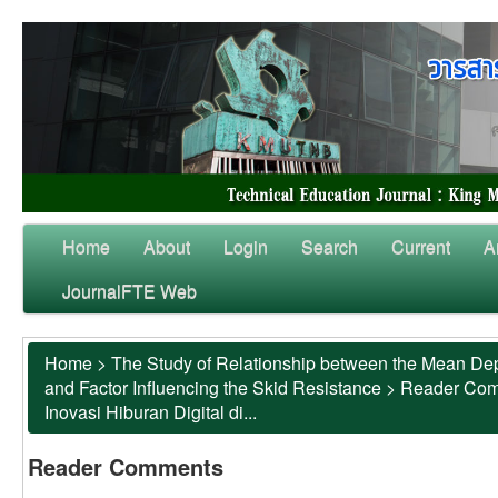
Home
About
Login
Search
Current
A
JournalFTE Web
Home
>
The Study of Relationship between the Mean Dep
and Factor Influencing the Skid Resistance
>
Reader Co
Inovasi Hiburan Digital di...
Reader Comments