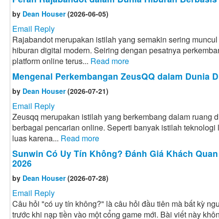
by
Dean Houser
(2026-06-05)
Email Reply
Rajabandot merupakan istilah yang semakin sering munc
hiburan digital modern. Seiring dengan pesatnya perkemban
platform online terus...
Read more
Mengenal Perkembangan ZeusQQ dalam Dunia Dig
by
Dean Houser
(2026-07-21)
Email Reply
Zeusqq merupakan istilah yang berkembang dalam ruang di
berbagai pencarian online. Seperti banyak istilah teknolog
luas karena...
Read more
Sunwin Có Uy Tín Không? Đánh Giá Khách Quan
2026
by
Dean Houser
(2026-07-28)
Email Reply
Câu hỏi "có uy tín không?" là câu hỏi đầu tiên mà bất kỳ ngư
trước khi nạp tiền vào một cổng game mới. Bài viết này khô