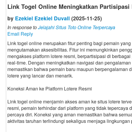
Link Togel Online Meningkatkan Partisipasi
by
Ezekiel Ezekiel Duvall
(2025-11-25)
In response to
Jelajahi Situs Toto Online Terpercaya
Email Reply
Link togel online merupakan fitur penting bagi pemain yang 
mengutamakan aksesibilitas. Fitur ini memungkinkan pen
mengakses platform lotere resmi, berpartisipasi di berbaga
real-time. Dengan meningkatkan navigasi dan pengalaman 
memastikan bahwa pemain baru maupun berpengalaman d
lotere yang lancar dan menarik.
Koneksi Aman ke Platform Lotere Resmi
Link togel online menjamin akses aman ke situs lotere ter
resmi, pemain terhindar dari platform yang tidak teperca
percaya diri. Koneksi yang aman memastikan bahwa semua t
aktivitas taruhan terlindungi sekaligus menjaga lingkungan