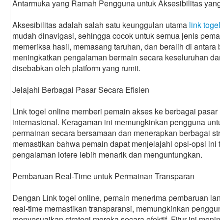
Antarmuka yang Ramah Pengguna untuk Aksesibilitas yang
Aksesibilitas adalah salah satu keunggulan utama
link toge
mudah dinavigasi, sehingga cocok untuk semua jenis pem
memeriksa hasil, memasang taruhan, dan beralih di antara 
meningkatkan pengalaman bermain secara keseluruhan dan
disebabkan oleh platform yang rumit.
Jelajahi Berbagai Pasar Secara Efisien
Link togel online memberi pemain akses ke berbagai pasar l
internasional. Keragaman ini memungkinkan pengguna untu
permainan secara bersamaan dan menerapkan berbagai strat
memastikan bahwa pemain dapat menjelajahi opsi-opsi ini 
pengalaman lotere lebih menarik dan menguntungkan.
Pembaruan Real-Time untuk Permainan Transparan
Dengan Link togel online, pemain menerima pembaruan langs
real-time memastikan transparansi, memungkinkan penggun
menyesuaikan strategi mereka secara efektif. Fitur ini men