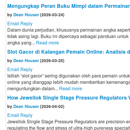
Mengungkap Peran Buku Mimpi dalam Permaina
by
Dean Houser
(2026-03-24)
Email Reply
Dalam dunia perjudian, khususnya permainan angka seperti 
tidak asing lagi. Buku ini dipercaya sebagai panduan untu
angka yang...
Read more
Slot Gacor di Kalangan Pemain Online: Analisis d
by
Dean Houser
(2026-03-25)
Email Reply
Istilah “slot gacor” sering digunakan oleh para pemain un
online yang dianggap lebih mudah memberikan kemenangan
menguntungkan dalam...
Read more
How Jewellok Single Stage Pressure Regulators
by
Dean Houser
(2026-04-02)
Email Reply
Jewellok Single Stage Pressure Regulators are precision-
regulating the flow and stress of ultra-high pureness special