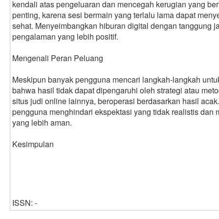
kendali atas pengeluaran dan mencegah kerugian yang be
penting, karena sesi bermain yang terlalu lama dapat menye
sehat. Menyeimbangkan hiburan digital dengan tanggung 
pengalaman yang lebih positif.
Mengenali Peran Peluang
Meskipun banyak pengguna mencari langkah-langkah untuk
bahwa hasil tidak dapat dipengaruhi oleh strategi atau met
situs judi online lainnya, beroperasi berdasarkan hasil a
pengguna menghindari ekspektasi yang tidak realistis da
yang lebih aman.
Kesimpulan
ISSN: -