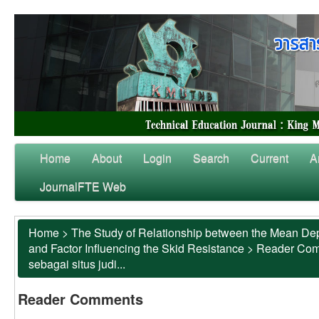
Home
About
Login
Search
Current
A
JournalFTE Web
Home
>
The Study of Relationship between the Mean Dep
and Factor Influencing the Skid Resistance
>
Reader Co
sebagai situs judi...
Reader Comments