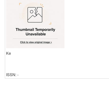
Ke
ISSN: -