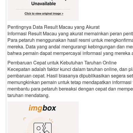
Pentingnya Data Result Macau yang Akurat
Informasi Result Macau yang akurat memainkan peran pentin
Para petaruh menggunakan hasil resmi untuk mengkonfirmas
mereka. Data yang andal mengurangi kebingungan dan m
bahwa pemain dapat mempercayai informasi yang mereka ak
Pembaruan Cepat untuk Kebutuhan Taruhan Online
Kecepatan adalah faktor kunci dalam taruhan online, dan p
pembaruan cepat. Hasil biasanya dipublikasikan segera se
memungkinkan pemain untuk tetap mendapatkan informasi 
membantu para petaruh bereaksi dengan cepat dan mempers
taruhan mendatang.