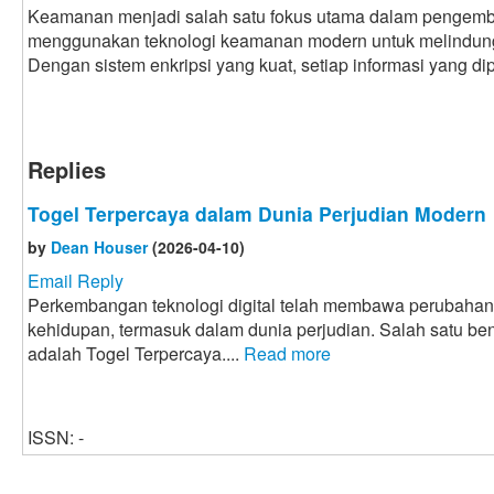
Keamanan menjadi salah satu fokus utama dalam pengemban
menggunakan teknologi keamanan modern untuk melindungi
Dengan sistem enkripsi yang kuat, setiap informasi yang di
Replies
Togel Terpercaya dalam Dunia Perjudian Modern
by
Dean Houser
(2026-04-10)
Email Reply
Perkembangan teknologi digital telah membawa perubahan
kehidupan, termasuk dalam dunia perjudian. Salah satu be
adalah Togel Terpercaya....
Read more
ISSN: -