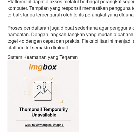
Platform ini dapat diakses melalui berbagai perangkat sepe
komputer. Tampilan yang responsif memastikan pengguna
terbaik tanpa terpengaruh oleh jenis perangkat yang diguna
Proses pendaftaran juga dibuat sederhana agar pengguna 
hambatan. Dengan langkah-langkah yang mudah dipahami,
togel 4d dengan cepat dan praktis. Fleksibilitas ini menja
platform ini semakin diminati.
Sistem Keamanan yang Terjamin