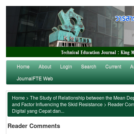
Home
About
Login
Search
Current
A
JournalFTE Web
Home
>
The Study of Relationship between the Mean Dep
and Factor Influencing the Skid Resistance
>
Reader Co
Digital yang Cepat dan...
Reader Comments