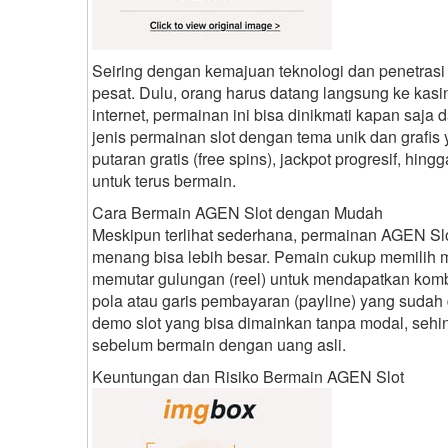
Seiring dengan kemajuan teknologi dan penetras
pesat. Dulu, orang harus datang langsung ke kas
internet, permainan ini bisa dinikmati kapan saja
jenis permainan slot dengan tema unik dan grafis
putaran gratis (free spins), jackpot progresif, 
untuk terus bermain.
Cara Bermain AGEN Slot dengan Mudah
Meskipun terlihat sederhana, permainan AGEN Slo
menang bisa lebih besar. Pemain cukup memilih m
memutar gulungan (reel) untuk mendapatkan komb
pola atau garis pembayaran (payline) yang sudah 
demo slot yang bisa dimainkan tanpa modal, sehin
sebelum bermain dengan uang asli.
Keuntungan dan Risiko Bermain AGEN Slot