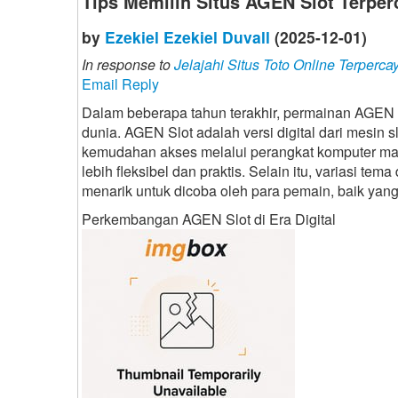
Tips Memilih Situs AGEN Slot Terper
by
Ezekiel Ezekiel Duvall
(2025-12-01)
In response to
Jelajahi Situs Toto Online Terperca
Email Reply
Dalam beberapa tahun terakhir, permainan AGEN S
dunia. AGEN Slot adalah versi digital dari mesin s
kemudahan akses melalui perangkat komputer m
lebih fleksibel dan praktis. Selain itu, variasi t
menarik untuk dicoba oleh para pemain, baik y
Perkembangan AGEN Slot di Era Digital