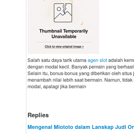
Salah satu daya tarik utama
agen slot
adalah kem
dengan modal kecil. Banyak pemain yang berhasi
Selain itu, bonus-bonus yang diberikan oleh situs 
menambah nilai lebih saat bermain. Namun, tidak 
modal, apalagi jika bermain
Replies
Mengenal Miototo dalam Lanskap Judi O