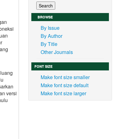
BROWSE
gan
By Issue
oneksi
buan
By Author
r
By Title
tang
Other Journals
FONT SIZE
eluang
Make font size smaller
lu
Make font size default
sarkan
an versi
Make font size larger
hulu