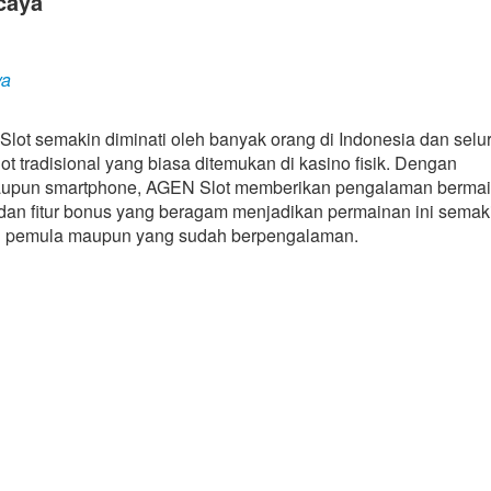
caya
ya
lot semakin diminati oleh banyak orang di Indonesia dan selu
lot tradisional yang biasa ditemukan di kasino fisik. Dengan
aupun smartphone, AGEN Slot memberikan pengalaman bermai
ema dan fitur bonus yang beragam menjadikan permainan ini semak
ang pemula maupun yang sudah berpengalaman.