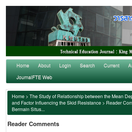
Home
About
Login
Search
Current
A
JournalFTE Web
Home
>
The Study of Relationship between the Mean Dep
and Factor Influencing the Skid Resistance
>
Reader Co
Bermain Situs...
Reader Comments