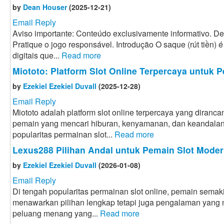
by
Dean Houser
(2025-12-21)
Email Reply
Aviso importante: Conteúdo exclusivamente informativo. De
Pratique o jogo responsável. Introdução O saque (rút tiền)
digitais que...
Read more
Miototo: Platform Slot Online Terpercaya untuk
by
Ezekiel Ezekiel Duvall
(2025-12-28)
Email Reply
Miototo adalah platform slot online terpercaya yang diran
pemain yang mencari hiburan, kenyamanan, dan keandalan
popularitas permainan slot...
Read more
Lexus288 Pilihan Andal untuk Pemain Slot Mode
by
Ezekiel Ezekiel Duvall
(2026-01-08)
Email Reply
Di tengah popularitas permainan slot online, pemain semak
menawarkan pilihan lengkap tetapi juga pengalaman yang 
peluang menang yang...
Read more