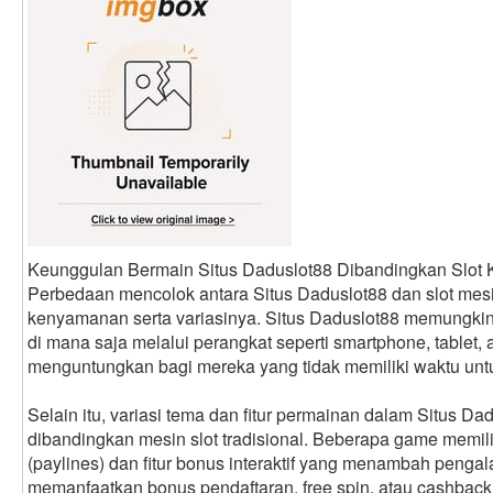
Keunggulan Bermain Situs Daduslot88 Dibandingkan Slot 
Perbedaan mencolok antara Situs Daduslot88 dan slot mesi
kenyamanan serta variasinya. Situs Daduslot88 memungki
di mana saja melalui perangkat seperti smartphone, tablet, a
menguntungkan bagi mereka yang tidak memiliki waktu untu
Selain itu, variasi tema dan fitur permainan dalam Situs Da
dibandingkan mesin slot tradisional. Beberapa game memil
(paylines) dan fitur bonus interaktif yang menambah penga
memanfaatkan bonus pendaftaran, free spin, atau cashback 