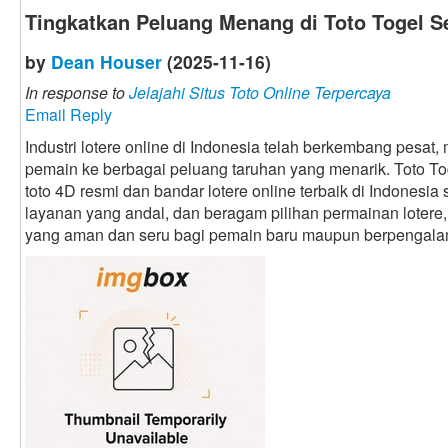
Tingkatkan Peluang Menang di Toto Togel S
by
Dean Houser
(2025-11-16)
In response to
Jelajahi Situs Toto Online Terpercaya
Email Reply
Industri lotere online di Indonesia telah berkembang pesa
pemain ke berbagai peluang taruhan yang menarik. Toto Tog
toto 4D resmi dan bandar lotere online terbaik di Indonesia 
layanan yang andal, dan beragam pilihan permainan loter
yang aman dan seru bagi pemain baru maupun berpengal