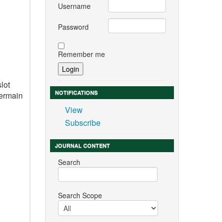
Username
Password
Remember me
lot
NOTIFICATIONS
ermain
View
Subscribe
JOURNAL CONTENT
Search
Search Scope