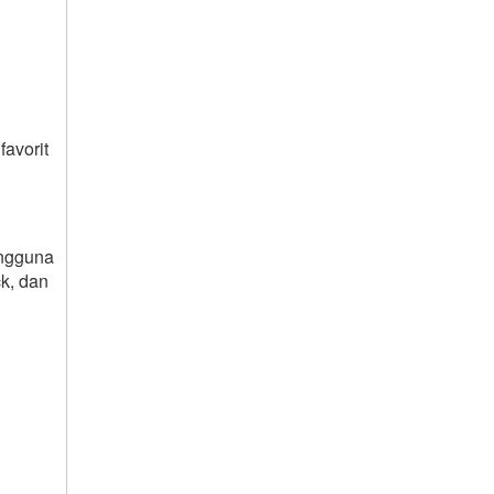
avorit
engguna
k, dan