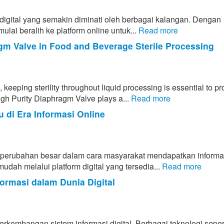
 digital yang semakin diminati oleh berbagai kalangan. Dengan
lai beralih ke platform online untuk...
Read more
agm Valve in Food and Beverage Sterile Processing
eeping sterility throughout liquid processing is essential to pr
gh Purity Diaphragm Valve plays a...
Read more
 di Era Informasi Online
perubahan besar dalam cara masyarakat mendapatkan informa
udah melalui platform digital yang tersedia...
Read more
ormasi dalam Dunia Digital
rkembangan sistem informasi digital. Berbagai teknologi seper