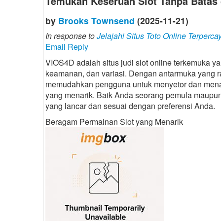
Temukan Keseruan Slot Tanpa Batas
by
Brooks Townsend
(2025-11-21)
In response to
Jelajahi Situs Toto Online Terperca
Email Reply
VIOS4D adalah situs judi slot online terkemuka
keamanan, dan variasi. Dengan antarmuka yang
memudahkan pengguna untuk menyetor dan menar
yang menarik. Baik Anda seorang pemula maup
yang lancar dan sesuai dengan preferensi Anda.
Beragam Permainan Slot yang Menarik