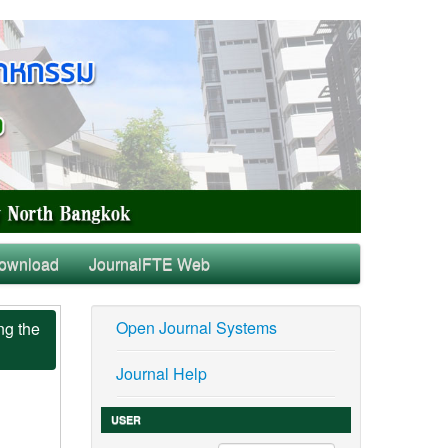
ownload
JournalFTE Web
Open Journal Systems
ng the
Journal Help
USER