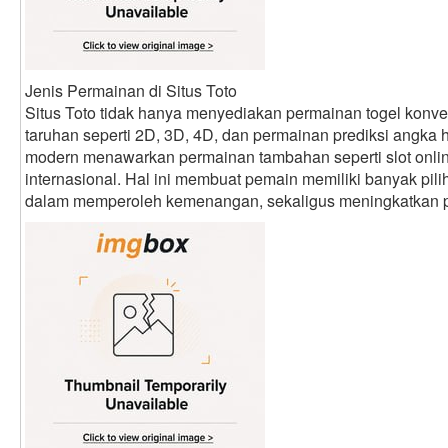
Jenis Permainan di Situs Toto
Situs Toto tidak hanya menyediakan permainan togel konvens
taruhan seperti 2D, 3D, 4D, dan permainan prediksi angka ha
modern menawarkan permainan tambahan seperti slot online
internasional. Hal ini membuat pemain memiliki banyak pil
dalam memperoleh kemenangan, sekaligus meningkatkan 