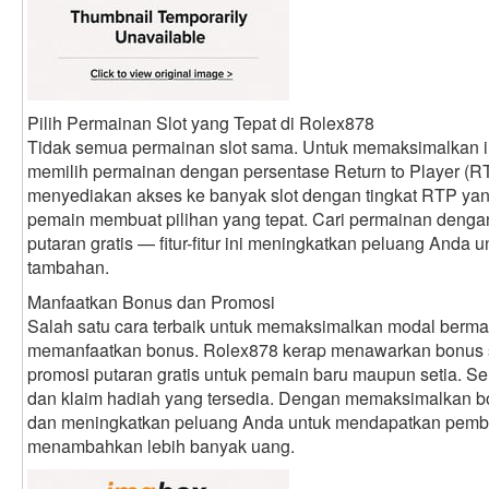
Pilih Permainan Slot yang Tepat di Rolex878
Tidak semua permainan slot sama. Untuk memaksimalkan in
memilih permainan dengan persentase Return to Player (RT
menyediakan akses ke banyak slot dengan tingkat RTP ya
pemain membuat pilihan yang tepat. Cari permainan dengan
putaran gratis — fitur-fitur ini meningkatkan peluang Anda
tambahan.
Manfaatkan Bonus dan Promosi
Salah satu cara terbaik untuk memaksimalkan modal berm
memanfaatkan bonus. Rolex878 kerap menawarkan bonus s
promosi putaran gratis untuk pemain baru maupun setia. Se
dan klaim hadiah yang tersedia. Dengan memaksimalkan b
dan meningkatkan peluang Anda untuk mendapatkan pemb
menambahkan lebih banyak uang.