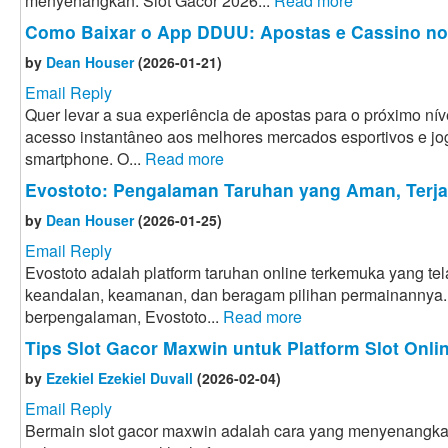
menyenangkan. Slot Gacor 2026...
Read more
Como Baixar o App DDUU: Apostas e Cassino no 
by
Dean Houser
(2026-01-21)
Email Reply
Quer levar a sua experiência de apostas para o próximo n
acesso instantâneo aos melhores mercados esportivos e jo
smartphone. O...
Read more
Evostoto: Pengalaman Taruhan yang Aman, Terj
by
Dean Houser
(2026-01-25)
Email Reply
Evostoto adalah platform taruhan online terkemuka yang t
keandalan, keamanan, dan beragam pilihan permainannya
berpengalaman, Evostoto...
Read more
Tips Slot Gacor Maxwin untuk Platform Slot Onli
by
Ezekiel Ezekiel Duvall
(2026-02-04)
Email Reply
Bermain slot gacor maxwin adalah cara yang menyenangkan 