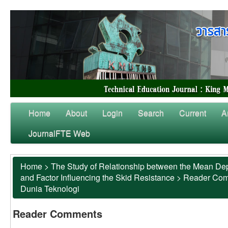
Home
About
Login
Search
Current
A
JournalFTE Web
Home
>
The Study of Relationship between the Mean Dep
and Factor Influencing the Skid Resistance
>
Reader Co
Dunia Teknologi
Reader Comments