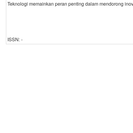
Teknologi memainkan peran penting dalam mendorong ino
ISSN: -