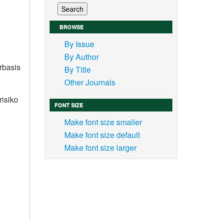
BROWSE
By Issue
By Author
rbasis
By Title
Other Journals
risiko
FONT SIZE
Make font size smaller
Make font size default
Make font size larger