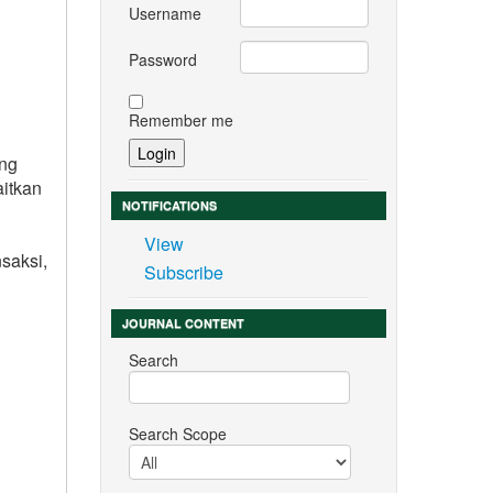
Username
Password
Remember me
ang
aitkan
NOTIFICATIONS
View
saksi,
Subscribe
JOURNAL CONTENT
Search
Search Scope