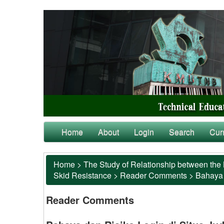
Home
About
Login
Search
Cur
Home
>
The Study of Relationship between the 
Skid Resistance
>
Reader Comments
>
Bahaya d
Reader Comments