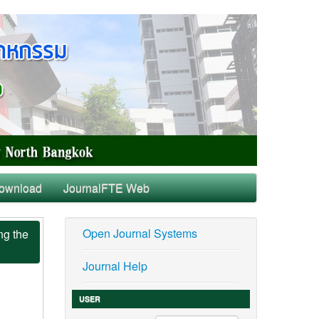
ownload
JournalFTE Web
Open Journal Systems
ng the
Journal Help
USER