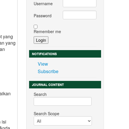
Username
Password
Remember me
t yang
gan yang
kan
NOTIFICATIONS
View
Subscribe
JOURNAL CONTENT
aikan
Search
Search Scope
 isi
 Anda,