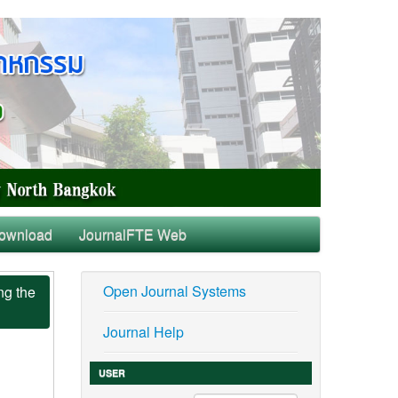
ownload
JournalFTE Web
Open Journal Systems
ng the
Journal Help
USER