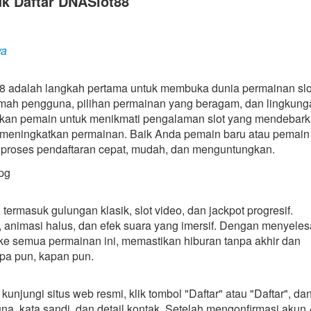
k Daftar DNASlot88
ya
t88 adalah langkah pertama untuk membuka dunia permainan slo
amah pengguna, pilihan permainan yang beragam, dan lingkun
inkan pemain untuk menikmati pengalaman slot yang mendebar
 meningkatkan permainan. Baik Anda pemain baru atau pemain
 proses pendaftaran cepat, mudah, dan menguntungkan.
masuk gulungan klasik, slot video, dan jackpot progresif.
animasi halus, dan efek suara yang imersif. Dengan menyeles
ke semua permainan ini, memastikan hiburan tanpa akhir dan
pa pun, kapan pun.
jungi situs web resmi, klik tombol "Daftar" atau "Daftar", dan
a, kata sandi, dan detail kontak. Setelah mengonfirmasi akun