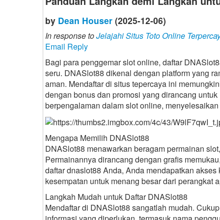
Panduan Langkah demi Langkah untu
by
Dean Houser
(2025-12-06)
In response to
Jelajahi Situs Toto Online Terperca
Email Reply
Bagi para penggemar slot online, daftar DNASlo
seru. DNASlot88 dikenal dengan platform yang r
aman. Mendaftar di situs tepercaya ini memungk
dengan bonus dan promosi yang dirancang untuk
berpengalaman dalam slot online, menyelesaikan
Mengapa Memilih DNASlot88
DNASlot88 menawarkan beragam permainan slot, ter
Permainannya dirancang dengan grafis memukau, 
daftar dnaslot88 Anda, Anda mendapatkan akses 
kesempatan untuk menang besar dari perangkat a
Langkah Mudah untuk Daftar DNASlot88
Mendaftar di DNASlot88 sangatlah mudah. Cukup kun
informasi yang diperlukan, termasuk nama penggun