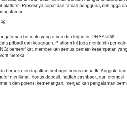
i platform. Prosesnya cepat dan ramah pengguna, sehingga da
 pengalaman.
engalaman bermain yang aman dan terjamin. DNASlot88
ata pribadi dan keuangan. Platform ini juga menjamin permai
NG) bersertifikat, memberikan semua pemain kesempatan yan
vorit mereka.
nda berhak mendapatkan berbagai bonus menarik. Anggota bar
ler menikmati bonus deposit, hadiah cashback, dan promosi
ermain dan potensi kemenangan, menjadikan pengalaman berm