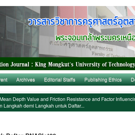
rent
Archives
Editorial Staffs
Publishing Ethics
D
Mean Depth Value and Friction Resistance and Factor Influenci
 Langkah demi Langkah untuk Daftar...