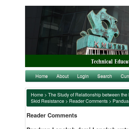
Home
About
Login
Search
Cur
Home
>
The Study of Relationship between the 
Skid Resistance
>
Reader Comments
>
Panduan
Reader Comments