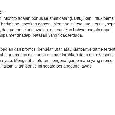
ali
i Miototo adalah bonus selamat datang. Ditujukan untuk pemai
u hadiah pencocokan deposit. Memahami ketentuan terkait, sepe
t, dan periode kedaluwatan, memastikan bahwa pemain dapat
npa menghadapi batasan yang tidak terduga.
 bagian dari promosi berkelanjutan atau kampanye game tertent
ba permainan slot tanpa mempertaruhkan dana mereka sendir
ah nyata. Mengetahui aturan mengenai game mana yang memen
emaksimalkan bonus ini secara bertanggung jawab.