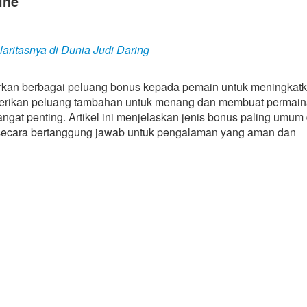
ine
aritasnya di Dunia Judi Daring
warkan berbagai peluang bonus kepada pemain untuk meningkat
rikan peluang tambahan untuk menang dan membuat permaina
ngat penting. Artikel ini menjelaskan jenis bonus paling umum 
secara bertanggung jawab untuk pengalaman yang aman dan