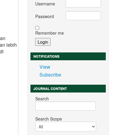
Username
Password
Remember me
kan
n lebih
di
NOTIFICATIONS
View
Subscribe
JOURNAL CONTENT
Search
Search Scope