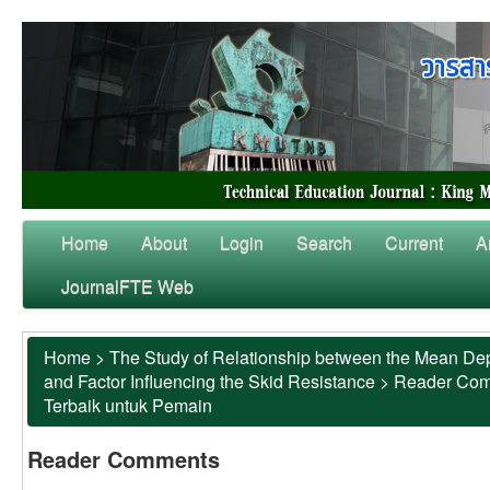
Home
About
Login
Search
Current
A
JournalFTE Web
Home
>
The Study of Relationship between the Mean Dep
and Factor Influencing the Skid Resistance
>
Reader Co
Terbaik untuk Pemain
Reader Comments