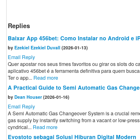
Replies
Baixar App 456bet: Como Instalar no Android e i
by
Ezekiel Ezekiel Duvall
(2026-01-13)
Email Reply
Quer apostar nos seus times favoritos ou girar os slots do
aplicativo 456bet é a ferramenta definitiva para quem busca
Ter o app...
Read more
A Practical Guide to Semi Automatic Gas Chang
by
Dean Houser
(2026-01-16)
Email Reply
A Semi Automatic Gas Changeover System is a crucial rem
gas supply by instantly switching from a vacant or low-press
cyndrical...
Read more
Evostoto sebagai Solusi Hiburan Digital Modern