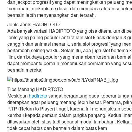
dan jackpot progresif yang dapat meningkatkan peluang m
memahami mekanisme dasar dan membaca aturan sebelum 
bermain lebih menyenangkan dan terarah.
Jenis-Jenis HADIRTOTO
Ada banyak variasi HADIRTOTO yang bisa ditemukan di berb
jenis yang paling populer antara lain slot klasik dengan 3 g
canggih dan animasi menarik, serta slot progresif yang me
bertambah seiring waktu. Selain itu, ada juga slot bertema k
film, dan budaya populer yang menambah keseruan bermain.
dapat membantu pemain menemukan permainan yang sesua
bermain mereka.
Tips Menang HADIRTOTO
Meskipun
hadirtoto
sangat bergantung pada keberuntungan,
diterapkan agar peluang menang lebih besar. Pertama, pili
RTP (Return to Player) tinggi, karena ini menunjukkan se
kembali kepada pemain dalam jangka panjang. Kedua, man
ditawarkan oleh situs judi sebagai modal tambahan. Ketiga,
tidak cepat habis dan bermain dalam batas kem