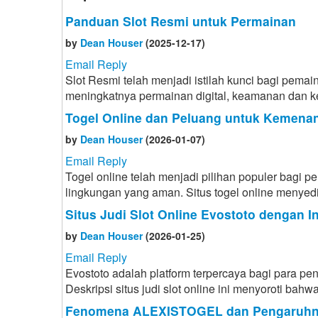
Panduan Slot Resmi untuk Permainan
by
Dean Houser
(2025-12-17)
Email Reply
Slot Resmi telah menjadi istilah kunci bagi pemai
meningkatnya permainan digital, keamanan dan kea
Togel Online dan Peluang untuk Kemena
by
Dean Houser
(2026-01-07)
Email Reply
Togel online telah menjadi pilihan populer bagi 
lingkungan yang aman. Situs togel online menyedi
Situs Judi Slot Online Evostoto dengan I
by
Dean Houser
(2026-01-25)
Email Reply
Evostoto adalah platform terpercaya bagi para p
Deskripsi situs judi slot online ini menyoroti ba
Fenomena ALEXISTOGEL dan Pengaruhny