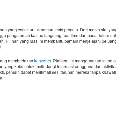
an yang cocok untuk semua jenis pemain. Dari mesin slot yan
ga pengalaman kasino langsung real-time dan pasar lotere onl
n. Pilihan yang luas ini membantu pemain menjelajahi peluan
i.
 yang membedakan
kenzobet
. Platform ini menggunakan teknolo
n yang ketat untuk melindungi informasi pengguna dan aktivita
ti, pemain dapat menikmati sesi taruhan mereka tanpa khawati
a.