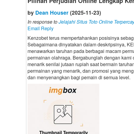
Pilihan Perjudian Online Lengkap Ke
by
Dean Houser
(2025-11-23)
In response to
Jelajahi Situs Toto Online Terperca
Email Reply
Kenzobet terus mempertahankan posisinya sebagai
Sebagaimana dinyatakan dalam deskripsinya, KEN
menawarkan taruhan pada berbagai macam permaina
permainan olahraga. Bergabunglah dengan kami
menarik senilai jutaan rupiah saat bermain tar
permainan yang menarik, dan promosi yang men
dan menyenangkan bagi pemain di semua level.