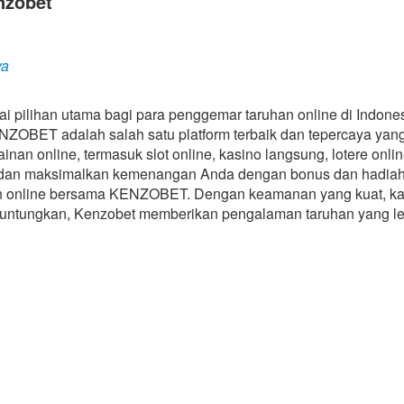
nzobet
ya
 pilihan utama bagi para penggemar taruhan online di Indones
ZOBET adalah salah satu platform terbaik dan tepercaya yan
n online, termasuk slot online, kasino langsung, lotere onlin
 dan maksimalkan kemenangan Anda dengan bonus dan hadia
uhan online bersama KENZOBET. Dengan keamanan yang kuat, ka
guntungkan, Kenzobet memberikan pengalaman taruhan yang l