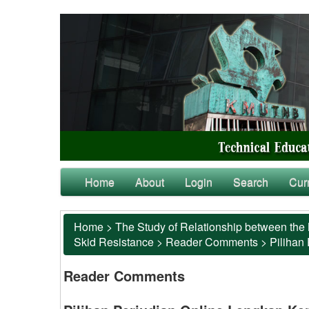
Home
About
Login
Search
Cur
Home
>
The Study of Relationship between the 
Skid Resistance
>
Reader Comments
>
Pilihan
Reader Comments