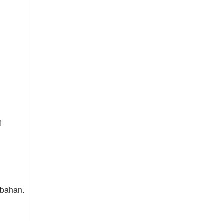
i
mbahan.