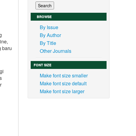
BROWSE
By Issue
g
By Author
ine,
By Title
g baru
Other Journals
FONT SIZE
gi
Make font size smaller
s
Make font size default
r
Make font size larger