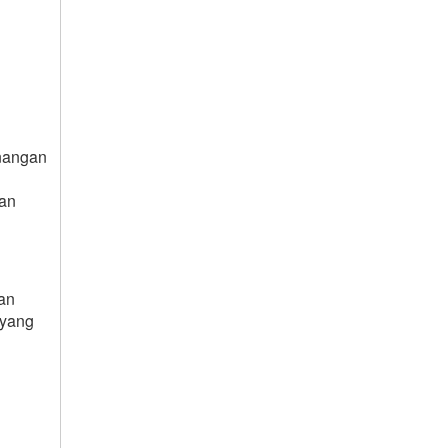
nangan
kan
gan
 yang